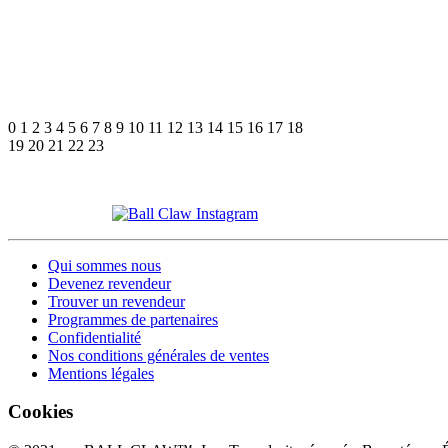
0
1
2
3
4
5
6
7
8
9
10
11
12
13
14
15
16
17
18
19
20
21
22
23
Qui sommes nous
Devenez revendeur
Trouver un revendeur
Programmes de partenaires
Confidentialité
Nos conditions générales de ventes
Mentions légales
Cookies