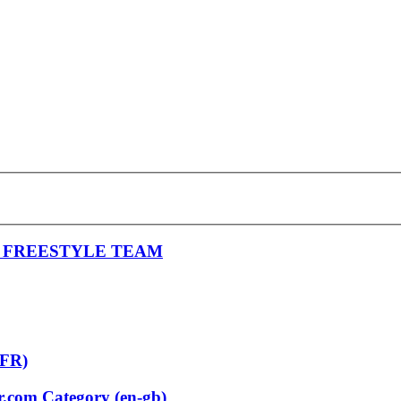
R FREESTYLE TEAM
(FR)
er.com Category (en-gb)