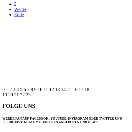
2
Weiter
Ende
0
1
2
3
4
5
6
7
8
9
10
11
12
13
14
15
16
17
18
19
20
21
22
23
FOLGE UNS
WERDE FAN AUF FACEBOOK, YOUTUBE, INSTAGRAM ODER TWITTER UND
BLEIBE UP-TO-DATE MIT UNSEREN ANGEBOTEN UND NEWS.